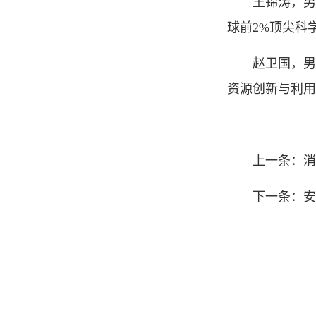
王锦涛，男
球前2%顶尖科
赵卫国，男
资源创新与利用
上一条：消
下一条：安