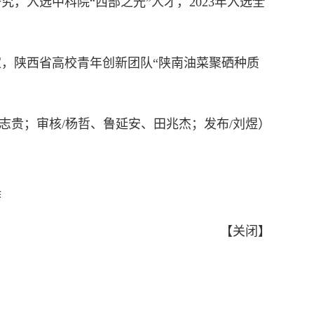
，入选中科院“西部之光”人才，2023年入选全
，陕西省高校青年创新团队“陕南油菜聚硒种质
黄志贵；审核/杨哲、鲁延安、田兆杰；发布/刘煜）
作
【
关闭
】