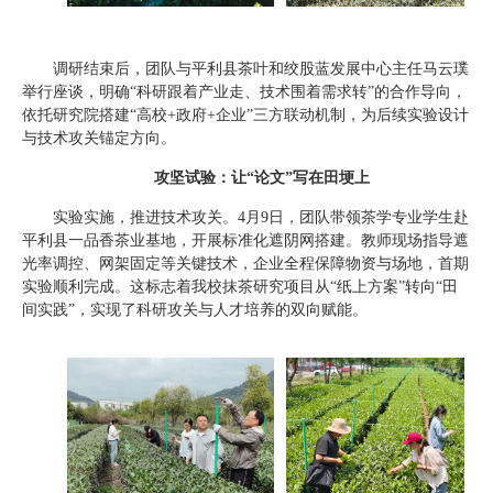
调研结束后，团队与平利县茶叶和绞股蓝发展中心主任马云璞
举行座谈，明确“科研跟着产业走、技术围着需求转”的合作导向，
依托研究院搭建“高校+政府+企业”三方联动机制，为后续实验设计
与技术攻关锚定方向。
攻坚试验：让“论文”写在田埂上
实验实施，推进技术攻关。4月9日，团队带领茶学专业学生赴
平利县一品香茶业基地，开展标准化遮阴网搭建。教师现场指导遮
光率调控、网架固定等关键技术，企业全程保障物资与场地，首期
实验顺利完成。这标志着我校抹茶研究项目从“纸上方案”转向“田
间实践”，实现了科研攻关与人才培养的双向赋能。