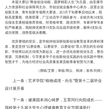
本届大赛以“释放创业动能，圆梦精彩人生”为主题，由安康市
人力资源和社会保障局主办、市创业就业服务中心承办，设置企业
创新主体、青年创新专项两大赛道。自3月下旬赛事启动以来，我
校高度重视、统筹部署，广泛动员学子踊跃参与，全校共有24支队
伍报名竞逐校级推荐资格。经资格审查、路演答辩、专家评审等多
轮严格遴选，我校择优推荐19支队伍征战市级初赛，最终4支队伍
成功突围，强势晋级决赛圈。
优异赛绩的背后，是学校持续深耕创新创业教育改革的厚积薄
发，更是坚持“以赛促教、以赛促学、以赛促创”育人理念的生动缩
影。学校将以此次佳绩为新起点，进一步优化创新创业生态，整合
资源、完善机制，引导更多学子在创新创业实践的生动实践中增长
智慧才干，为地方经济社会高质量发展贡献青春智慧与力量。
（撰稿/艾蕾；审核/周云、韩涛；发布/刘煜）
上一条：艺术学院“格物成境・向生”暨第十二届毕业
设计展开幕
下一条：健康固本润心铸梦，五育同行向阳成长——
我校第十九届大学生心理健康教育文化节圆满举行