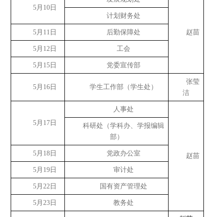
5月10日
计划财务处
5月11日
后勤保障处
赵苗
5月12日
工会
5月15日
党委宣传部
张莹
5月16日
学生工作部（学生处）
洁
人事处
5月17日
科研处（学科办、学报编辑
部）
5月18日
党政办公室
赵苗
5月19日
审计处
5月22日
国有资产管理处
5月23日
教务处