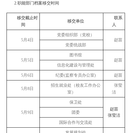
2.职能部门档案移交时间
移交截止时
联系
移交单位
间
人
党委组织部（党校）
5月4日
赵苗
党委统战部
图书馆
5月5日
赵苗
信息化建设与管理处
5月6日
纪委(监察专员办公室)
赵苗
招生就业处（校友工作办公
张莹
5月8日
室）
洁
保卫处
赵苗
5月9日
团委
张莹洁
国际合作与交流处
发展规划处