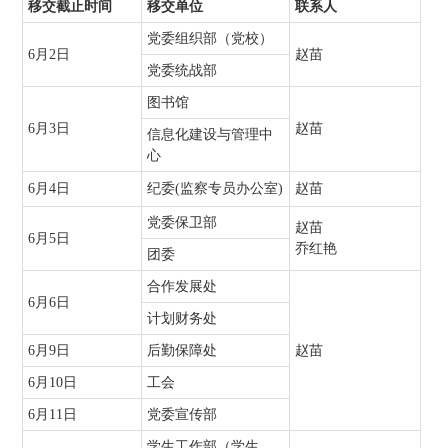
移交截止时间
移交单位
联系人
党委组织部（党校）
6月2日
赵苗
党委统战部
图书馆
6月3日
赵苗
信息化建设与管理中
心
6月4日
纪委(监察专员办公室)
赵苗
党委保卫部
赵苗
6月5日
乔红艳
团委
合作发展处
6月6日
计划财务处
6月9日
后勤保障处
赵苗
6月10日
工会
6月11日
党委宣传部
学生工作部（学生