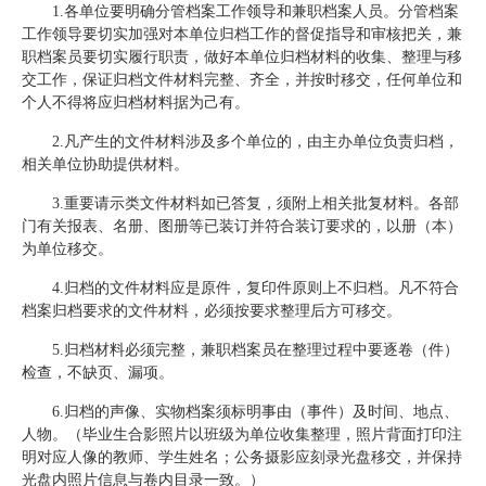
1.各单位要明确分管档案工作领导和兼职档案人员。分管档案
工作领导要切实加强对本单位归档工作的督促指导和审核把关，兼
职档案员要切实履行职责，做好本单位归档材料的收集、整理与移
交工作，保证归档文件材料完整、齐全，并按时移交，任何单位和
个人不得将应归档材料据为己有。
2.凡产生的文件材料涉及多个单位的，由主办单位负责归档，
相关单位协助提供材料。
3.重要请示类文件材料如已答复，须附上相关批复材料。各部
门有关报表、名册、图册等已装订并符合装订要求的，以册（本）
为单位移交。
4.归档的文件材料应是原件，复印件原则上不归档。凡不符合
档案归档要求的文件材料，必须按要求整理后方可移交。
5.归档材料必须完整，兼职档案员在整理过程中要逐卷（件）
检查，不缺页、漏项。
6.归档的声像、实物档案须标明事由（事件）及时间、地点、
人物。（毕业生合影照片以班级为单位收集整理，照片背面打印注
明对应人像的教师、学生姓名；公务摄影应刻录光盘移交，并保持
光盘内照片信息与卷内目录一致。）