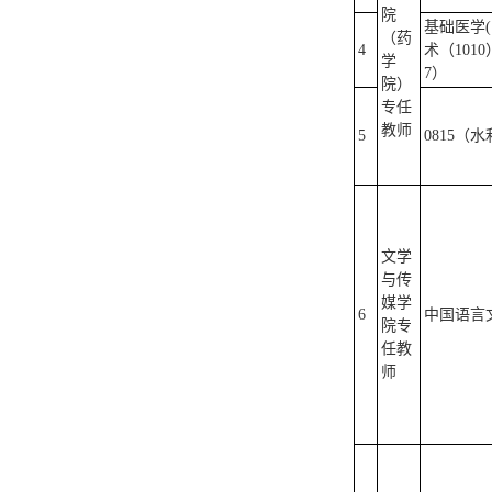
院
基础医学(
（药
4
术（101
学
7）
院）
专任
教师
5
0815（
文学
与传
媒学
6
中国语言文
院专
任教
师