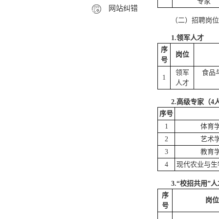
专家
网站纠错
（二）招聘岗位
1.领军人才
序
岗位
号
领军
食品
1
人才
2.高级专家（4
序号
1
体育
2
艺术
3
教育
4
现代农业与生
3.“校招共用”
序
岗位
号