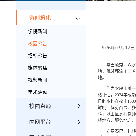
新闻资讯
学院新闻
校园公告
2026年03月
招标公告
秦巴毓秀，汉水
媒体聚焦
地，毗邻鄂渝川三省
地。
视频新闻
作为安康市唯一
学术活动
格评估，2024年
日制本科在校生13
校园直通
鲜明、优势凸显、多
科，以山区乡村教师
根地方、服务地方、
内网平台
立足秦巴、扎根