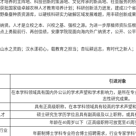
才培养的主阵地、科技创新的策源地、文化传承的新高地、社会服务的桥
获批国家级卓越农林人才教育培养计划；科研创新活力迸发，建成22个
野桑蚕种质资源库，以硬核科研实力破解区域发展难题，用丰硕创新成果
纳贤。人才是立校之本、兴校之基、强校之源。为进一步厚植师资队伍根
点上勇毅前行、再创佳绩，安康学院现面向海内外广纳贤才，公开、公平
山水之灵韵；汉水漾初心，载教育之担当；杏坛耕远志，育时代之新人；
引进对象
在本学科领域具有国内外公认的学术声望和学术影响力，是所在专
志性研究成果。
具有正高级职称，在本学科领域具有较高的学术声望和
人才
硕士研究生学历学位且具有副高级及以上职称，或具
年龄在40周岁以下（正高级职称可放宽至45
行业
年薪制博士学科专业符合博士招聘需求，行业专家学科