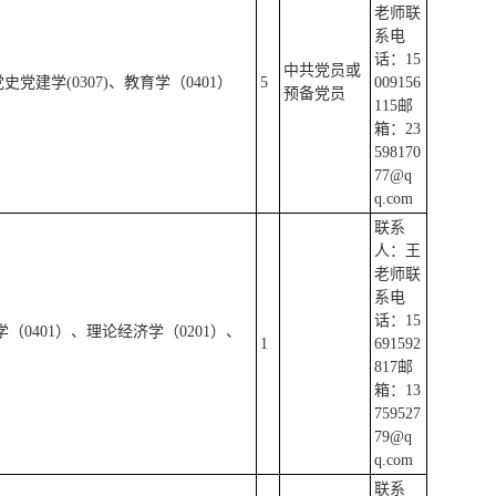
老师联
系电
话：15
中共党员或
史党建学(0307)、教育学（0401）
5
009156
预备党员
115邮
箱：23
598170
77@q
q.com
联系
人：王
老师联
系电
话：15
学（0401）、理论经济学（0201）、
1
691592
817邮
箱：13
759527
79@q
q.com
联系