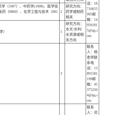
话：18
药学（1007）、中药学(1008)、医学技
研究方向：
710655
医药（0860）、化学工程与技术（081
2
药学或制药
995邮
相关
箱：14
研究方向：
959181
水文/水利/
5@qq.c
态学）
1
水资源或相
om
关方向
联系
人：杨
老师联
系电
话：13
3
891581
199邮
箱：45
375250
4@qq.c
om
联系
人：邓