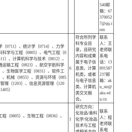
）
540邮
箱：67
370052
7@qq.c
om
符合所列学
联系
科专业目
人：王
学（0711）、统计学（0714）、力学
录，且研究
老师联
材料科学与工程（0805）、电气工程（0
内容和成果
系电
11）、计算机科学与技术（0812）、
属于电子信
话：13
通运输工程（0823）、航空宇航科学
6
息类、计算
891587
0）、生物医学工程（0831）、软件工
机类，或者
237邮
）、机械（0855）、资源与环境（085
与电子信息
箱：ak
管理（1203）、信息资源管理（120
类、计算机
u_sie@
405）
类交叉融
aku.ed
合。
u.cn
研究方向：
联系
化妆品/香料
程（0805）、生物工程（0836）、
人：程
1
化学/化妆品
老师联
技术与工程
系电
或相关方向