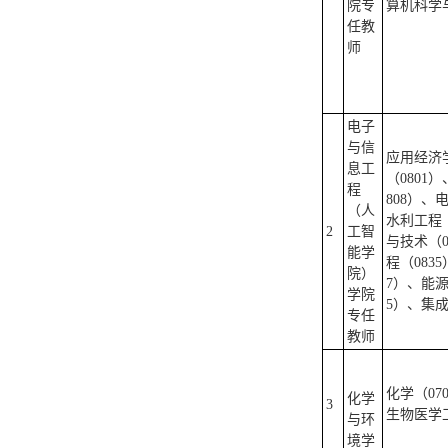
院专
算机科学与
任教
师
电子
与信
应用经济学
息工
（0801
程
808）、
（人
水利工程（
2
工智
与技术（0
能学
程（083
院）
7）、能源
学院
5）、集成
专任
教师
化学（07
化学
3
生物医学工
与环
境学