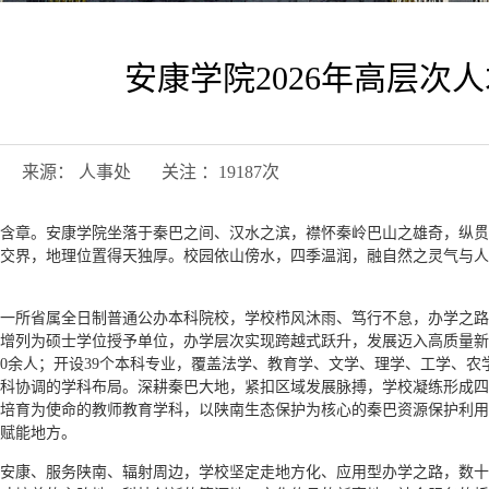
安康学院2026年高层次
12日 来源： 人事处 关注 ：
19187
次
含章。安康学院坐落于秦巴之间、汉水之滨，襟怀秦岭巴山之雄奇，纵贯
交界，地理位置得天独厚。校园依山傍水，四季温润，融自然之灵气与人
一所省属全日制普通公办本科院校，学校栉风沐雨、笃行不怠，办学之路步
成功增列为硕士学位授予单位，办学层次实现跨越式跃升，发展迈入高质量
000余人；开设39个本科专业，覆盖法学、教育学、文学、理学、工学、
科协调的学科布局。深耕秦巴大地，紧扣区域发展脉搏，学校凝练形成四
培育为使命的教师教育学科，以陕南生态保护为核心的秦巴资源保护利用
赋能地方。
安康、服务陕南、辐射周边，学校坚定走地方化、应用型办学之路，数十