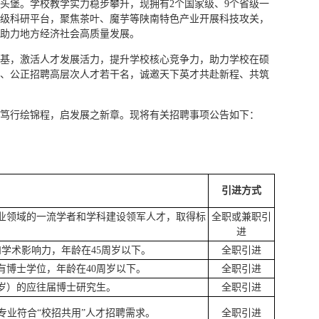
头堡。学校教学实力稳步攀升，现拥有2个国家级、9个省级一
省级科研平台，聚焦茶叶、魔芋等陕南特色产业开展科技攻关，
助力地方经济社会高质量发展。
基，激活人才发展活力，提升学校核心竞争力，助力学校在硕
、公正招聘高层次人才若干名，诚邀天下英才共赴新程、共筑
笃行绘锦程，启发展之新章。现将有关招聘事项公告如下：
引进方式
业领域的一流学者和学科建设领军人才，取得标
全职或兼职引
进
学术影响力，年龄在45周岁以下。
全职引进
有博士学位，年龄在40周岁以下。
全职引进
周岁）的应往届博士研究生。
全职引进
专业符合“校招共用”人才招聘需求。
全职引进