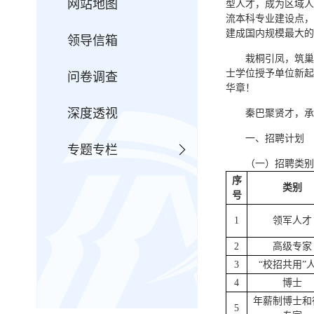
网站地图
型人才，成为区域人
流本科专业建设点，
建成国内规模最大的
领导信箱
栽桐引凤，筑巢
士学位授予单位新起
问卷调查
华章！
深度透视
秦巴聚贤才，承
一、招聘计划
专题专栏
（一）招聘类别
序
类别
号
1
领军人才
2
高级专家
3
“校招共用”
4
博士
年薪制博士和
5