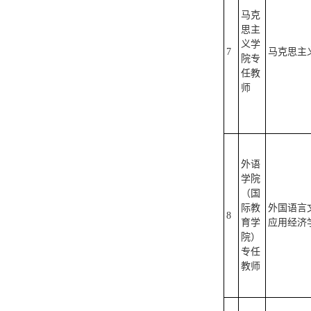
马克
思主
义学
7
马克思主义
院专
任教
师
外语
学院
（国
际教
外国语言文
8
育学
应用经济学
院）
专任
教师