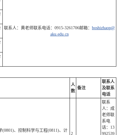
合
合
联系人：黄老师联系电话：0915-3261706邮箱：
boshizhaop@
aku.edu.cn
合
合
联系人
人
备注
及联系
数
电话
联系
人：成
老师联
系电
话：13
0801)、控制科学与工程(0811)、计
2
992539