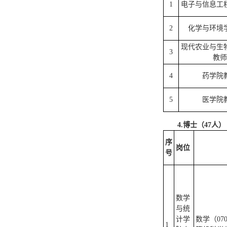
1
电子与信息工
2
化学与环境
现代农业与生
3
教师
4
药学院
5
医学院
4.博士（47人）
序
岗位
博士
号
数学
与统
计学
数学（07
1