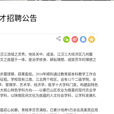
人才招聘公告
汉江流域之灵秀，地处关中、成渝、江汉三大经济区几何腹
文之底蕴于一体，是治学修身、耕耘理想、成就芳华的理想之
履铿锵、硕果盈枝。2014年顺利通过教育部本科教学工作合
新征程。学校现有江南、江北两个校区，设有12个二级学院，全
农学、管理学、艺术学、经济学、医学十大学科门类，构建起特色
大核心特色学科方向——以秦巴山区农业为根基的现代农业学
学科，以陕南民间文化为底蕴的人文社会学科，让学科发展扎
载初心如磐，育桃李芬芳满枝，已累计培养9万余名高素质应用