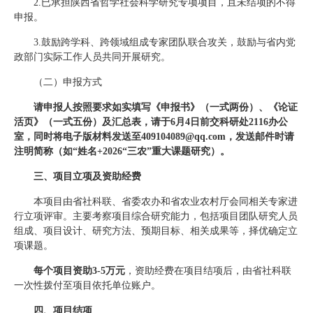
2.已承担陕西省哲学社会科学研究专项项目，且未结项的不得
申报。
3.鼓励跨学科、跨领域组成专家团队联合攻关，鼓励与省内党
政部门实际工作人员共同开展研究。
（二）申报方式
请
申报
人
按照要求如实填写《申报书》（一式两份）、《论证
活页》（一式五份）及汇总表，请于
6
月
4
日前交科研处2116办公
室，同时将电子版材料发送至409104089@qq.com，发送邮件时请
注明简称（如“姓名+2026“三农”重大课题研究）。
三、项目立项及资助经费
本项目由省社科联、省委农办和省农业农村厅会同相关专家进
行立项评审。主要考察项目综合研究能力，包括项目团队研究人员
组成、项目设计、研究方法、预期目标、相关成果等，择优确定立
项课题。
每个项目资助
3-5
万元
，资助经费在项目结项后，由省社科联
一次性拨付至项目依托单位账户。
四、项目结项