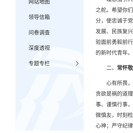
网站地图
之舵。希望你们
领导信箱
分，使忠诚于党
发展、民族复兴
问卷调查
验面前勇毅前行
深度透视
的新时代青年。
专题专栏
二、
常怀敬
心有所畏，
贪欲是祸的道理
事、谨慎行事，
微慎友，时刻检
心神；严守纪律