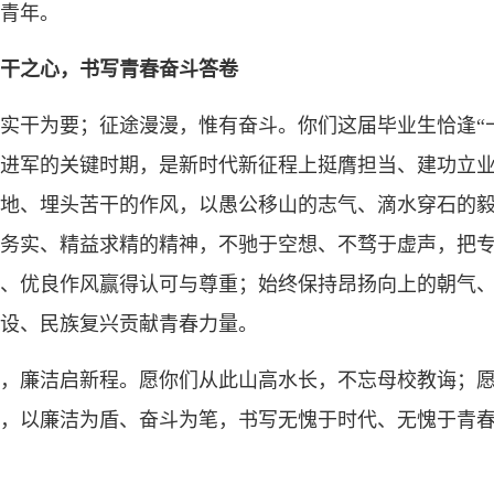
青年。
干之心，书写青春奋斗答卷
实干为要；征途漫漫，惟有奋斗。你们这届毕业生恰逢“
进军的关键时期，是新时代新征程上挺膺担当、建功立
地、埋头苦干的作风，以愚公移山的志气、滴水穿石的
务实、精益求精的精神，不驰于空想、不骛于虚声，把
、优良作风赢得认可与尊重；始终保持昂扬向上的朝气
设、民族复兴贡献青春力量。
，廉洁启新程。愿你们从此山高水长，不忘母校教诲；
，以廉洁为盾、奋斗为笔，书写无愧于时代、无愧于青