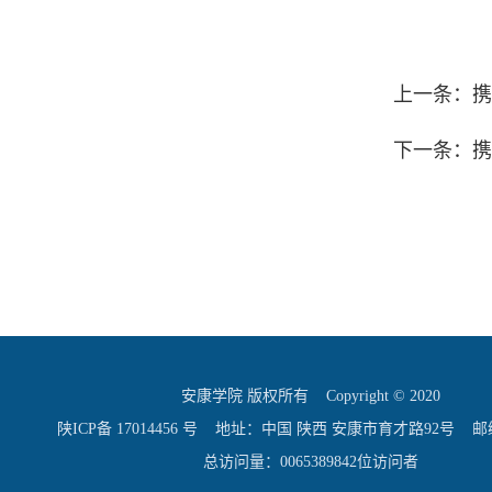
上一条：携
下一条：携
安康学院 版权所有 Copyright © 2020
陕ICP备 17014456 号
地址：中国 陕西 安康市育才路92号 邮编：
总访问量：
0065389842
位访问者