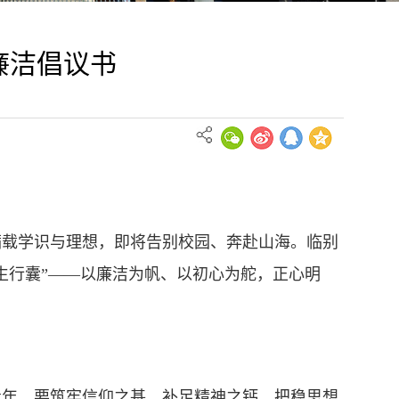
廉洁倡议书
满载学识与理想，即将告别校园、奔赴山海。临别
生行囊”——以廉洁为帆、以初心为舵，正心明
青年，要筑牢信仰之基、补足精神之钙、把稳思想