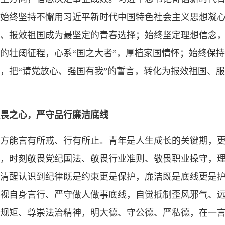
始终坚持不懈用习近平新时代中国特色社会主义思想凝
、报效祖国成为最坚定的青春选择；始终坚定理想信念
的壮阔征程，心系“国之大者”，厚植家国情怀；始终保
，把“请党放心、强国有我”的誓言，转化为报效祖国、
畏之心，严守品行廉洁底线
方能言有所戒、行有所止。青年是人生成长的关键期，
，时刻敬畏党纪国法、敬畏行业准则、敬畏职业操守，
清醒认识到纪律既是约束更是保护，廉洁既是底线更是
视自身言行、严守做人做事底线，自觉抵制歪风邪气、
规矩、尊崇法治精神，明大德、守公德、严私德，在一