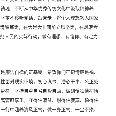
心铸魂，不断从中华优秀传统文化中汲取精神养
，坚定不移听党话、跟党走，将个人理想融入国家
持清醒笃定，在大是大非面前立场坚定，在风浪考
服务人民的实际行动，做有理想、有信仰、有定力
更是廉洁自律的筑基期。希望你们牢记清廉是福、
理性面对现实环境，初心谋事、潜心干事、公正处
护身符；坚持自重自省自警自励，做到慎独慎初慎
远离奢靡享乐，守得住清贫、耐得住寂寞、稳得住
言一行中涵养清风正气，做一身正气、一尘不染、