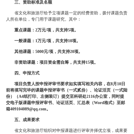
三、资助标准及名额
省文化和旅游厅给予立项课题一定的经费资助，拨付课题负责
人所在单位，专门用于课题研究。其中：
重点课题：2万元/项，共支持5项。
一般课题：1万元/项，共支持10项。
其他课题：5000元/项，共支持20项。
非资助课题：项目资金需自筹，共支持15项。
四、申报方式
项目负责人按申报评审书要求如实填写相关内容，
在8月10日
前
将填写完毕的课题申报评审书
（一式贰份）
、论证活页
（一式陆
份）
（A4纸打印、左侧装订）
提交至科研处2116办公室，同时提
交
电子版课题申报评审书、论证活页、汇总表（Word格式）
至邮
箱409104089@qq.com
。
五、成果要求
省文化和旅游厅组织对申报课题进行评审并择优立项，成果要