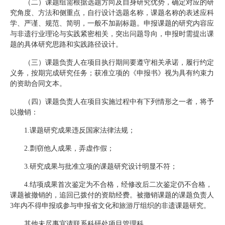
（二）课题组需根据选题方向及自身研究优势，确定对应的研
究角度、方法和侧重点，自行设计选题名称，课题名称的表述应科
学、严谨、规范、简明，一般不加副标题。申报课题的研究内容应
与非遗行业理论与实践紧密相关，突出问题导向，申报时需提出课
题的具体研究思路和实践路径设计。
（三）课题负责人在项目执行期间要遵守相关承诺，履行约定
义务，按期完成研究任务；获准立项的《申报书》视为具有约束力
的资助合同文本。
（四）课题负责人在项目实施过程中有下列情形之一者，将予
以撤销：
1.课题研究成果违反国家法律法规；
2.剽窃他人成果，弄虚作假；
3.研究成果与批准立项的课题研究设计明显不符；
4.结项成果首次鉴定为不合格，经修改后二次鉴定仍不合格，
课题被撤销的，追回已拨付的资助经费。被撤销课题的课题负责人
3年内不得申报或参与申报省文化和旅游厅组织的非遗课题研究。
其他未尽事宜请联系科研处项目管理科。