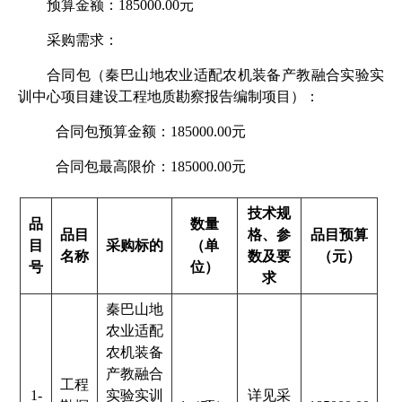
预算金额：
185000.00
元
采购需求：
合同包（
秦巴山地农业适配农机装备产教融合实验实
训中心项目建设工程地质勘察报告编制项目
）：
合同包预算金额：
185000.00
元
合同包最高限价：
185000.00
元
技术规
品
数量
品目
格、参
品目预算
目
采购标的
（单
名称
数及要
（元）
号
位）
求
秦巴山地
农业适配
农机装备
产教融合
工程
1-
实验实训
详见采