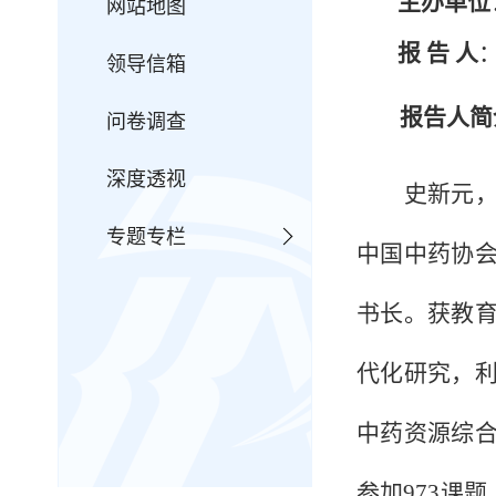
主办单位
网站地图
报
告
人
领导信箱
报告人简
问卷调查
深度透视
史新元，
专题专栏
中国中药协
书长。获教
代化研究，
中药资源综
参加973课