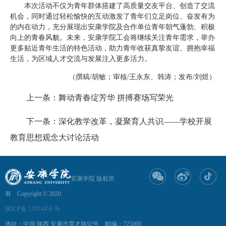
本次活动不仅为青年群体搭建了高质量交友平台、创造了交流
机会，同时通过轻松愉快的互动激发了青年们立足岗位、奋发有为
的内在动力，充分展现出安康学院及合作单位青年朝气蓬勃、积极
向上的青春风貌。未来，安康学院工会将继续关注青年需求，举办
更多贴近青年生活的特色活动，助力青年收获真挚友谊、拥抱幸福
生活，为区域人才交流与发展注入更多活力。
（撰稿/胡敏；审核/王永东、韩涛；发布/刘煜）
上一条：舞动青春绽芳华 拼搏赛场写荣光
下一条：深化教学改革，凝聚育人共识——学校开展
教育思想观念大讨论活动
安康学院 版权所
有 Copyright © 2020
陕ICP备 17014456 号
地址：中国 陕西 安康市育才路92号 邮编：725000