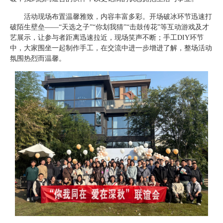
活动现场布置温馨雅致，内容丰富多彩。开场破冰环节迅速打
破陌生壁垒——“天选之子”“你划我猜”“击鼓传花”等互动游戏及才
艺展示，让参与者距离迅速拉近，现场笑声不断；手工DIY环节
中，大家围坐一起制作手工，在交流中进一步增进了解，整场活动
氛围热烈而温馨。