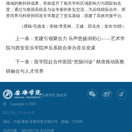
领域的教科研成果，有效提升了相关学科区域影响力与国际知名
度；通过与泰国高校及与会专家的务实交流，为后续校际合作、师
资培养与科研协同攻关等奠定了坚实基础，搭建了高效对接平台。
（撰稿/毛德龙；审核/李景林、王健、田兆杰；发布/刘煜）
上一条：党建引领聚合力 乐声悠扬润初心——艺术学
院与西安音乐学院声乐系联合举办音乐党课
下一条：医学院赴合作医院“把脉问诊” 精准推动医教
研融合与人才培养
安康学院 版权所
有 Copyright © 2020
陕ICP备 17014456 号
地址：中国 陕西 安康市育才路92号 邮编：725000
总访问量：
0065401742
位访问者