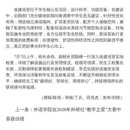
改建浴室位于学生核心生活区，设计科学、功能完备。在建设
中，后勤部门充分吸纳前期问卷调查中学生意见建议，针对性优化
布局：增设独立淋浴隔间、扩容更衣区域，配齐个人储物空间，兼
顾了私密性与便利性；配备恒温供水系统与节能型热水设备，对地
面实施专业防滑处理，全方位筑牢安全防线。同时，新浴室执行更
加普惠的收费标准，在便捷性、舒适性和经济性之间找到最优平衡
点，真正把好事办到学生心坎上。
7月7日上午，校长余劲、副校长屈险峰一行深入改建浴室实地
检查，详细了解设施运行及管理情况。校领导强调，民生工程重在
长效，后勤保障处要着眼长效机制建设，常态化抓好设施安全巡
查、环境保洁消毒和学生意见收集反馈，不断提升精细化管理水
平，确保民生工程“建得好、管得住、用得舒心”，持续增强师生的
获得感与幸福感。
（撰稿/陈强；审核/丁兵、田兆杰；发布/刘煜）
上一条：外语学院在2026年外研社“教学之星”大赛中
喜获佳绩