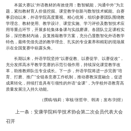
本届大赛以“外语教材的有效使用：数智赋能，沟通中外”为主
题，紧扣教材育人价值挖掘、课堂教学创新与数智技术赋能。自赛
事启动以来，外语学院高度重视、精心统筹，组织参赛团队围绕教
学理念、教材使用、教学设计、课堂实施、学习评价及数智技术应
用等重点环节，开展多轮集体备课与实战磨课。各团队立足课程实
际，深挖教材内涵，反复推敲教学方案，充分凸显数智化外语教学
特色，最终凭借先进的教学理念、扎实的专业素养和精彩的现场展
示在全国复赛中崭露头角。
长期以来，外语学院坚持“以赛促教、以赛促学、以赛促改”，
充分发挥高水平教学竞赛的示范引领作用，持续深化课堂教学改
革，助推教师队伍专业成长。下一步，外语学院将进一步完善“培
育、打磨、推广”全链条竞赛工作机制，推动赛教深度融合，促进
成果转化，持续打造具有引领性的外语“金课”，为学校外语教育高
质量发展注入持久动能。
（撰稿/钱莉；审核/张哲华、韩涛；发布/刘煜）
上一条：安康学院科学技术协会第二次会员代表大会
召开