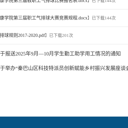
安康学院第三届教职工气排球比赛报名表.docx
】已下载
144
次
安康学院第三届职工气排球大赛竞赛规程.docx
】已下载
144
次
球规则2017-2020.pdf
】已下载
201
次
于报送2025年9月—10月学生勤工助学用工情况的通知
于举办“秦巴山区科技特派员创新赋能乡村振兴发展座谈