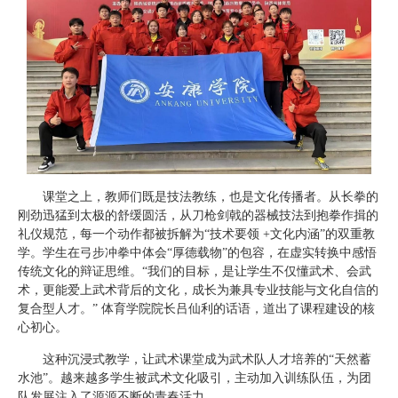
课堂之上，教师们既是技法教练，也是文化传播者。从长拳的
刚劲迅猛到太极的舒缓圆活，从刀枪剑戟的器械技法到抱拳作揖的
礼仪规范，每一个动作都被拆解为“技术要领 +文化内涵”的双重教
学。学生在弓步冲拳中体会“厚德载物”的包容，在虚实转换中感悟
传统文化的辩证思维。“我们的目标，是让学生不仅懂武术、会武
术，更能爱上武术背后的文化，成长为兼具专业技能与文化自信的
复合型人才。” 体育学院院长吕仙利的话语，道出了课程建设的核
心初心。
这种沉浸式教学，让武术课堂成为武术队人才培养的“天然蓄
水池”。越来越多学生被武术文化吸引，主动加入训练队伍，为团
队发展注入了源源不断的青春活力。