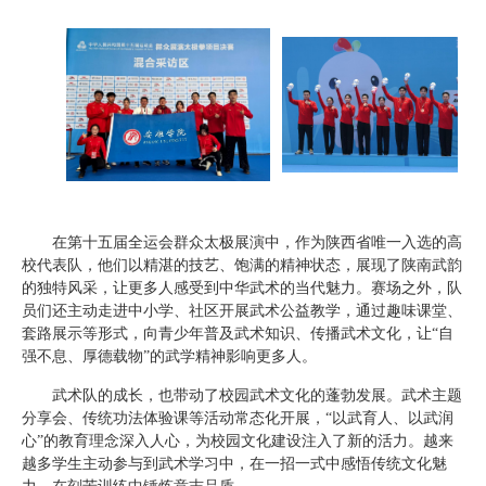
在第十五届全运会群众太极展演中，作为陕西省唯一入选的高
校代表队，他们以精湛的技艺、饱满的精神状态，展现了陕南武韵
的独特风采，让更多人感受到中华武术的当代魅力。赛场之外，队
员们还主动走进中小学、社区开展武术公益教学，通过趣味课堂、
套路展示等形式，向青少年普及武术知识、传播武术文化，让“自
强不息、厚德载物”的武学精神影响更多人。
武术队的成长，也带动了校园武术文化的蓬勃发展。武术主题
分享会、传统功法体验课等活动常态化开展，“以武育人、以武润
心”的教育理念深入人心，为校园文化建设注入了新的活力。越来
越多学生主动参与到武术学习中，在一招一式中感悟传统文化魅