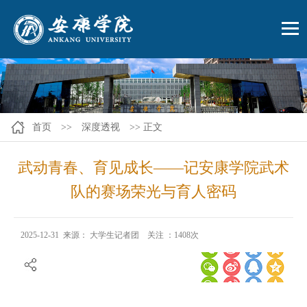
首页
>>
深度透视
>> 正文
武动青春、育见成长——记安康学院武术
队的赛场荣光与育人密码
2025-12-31 来源： 大学生记者团 关注 ：
1408
次