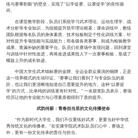
练与赛事割裂”的壁垒，实现了“以学促赛、以赛促学”的良性循
环。
在课堂教学阶段，队员们系统学习武术理论、运动生理学、战
术分析等专业知识，为技能提升筑牢理论根基；课余训练中，教练
团队根据每名队员的身体素质、技术短板制定个性化训练方案，针
对性提升专项技能与实战能力；而各级各类赛事，则成为检验教学
成果、查漏补缺的重要平台。队员们在赛场中发现问题，回到课堂
与训练中针对性改进，再将改进成果投入下一次赛事检验，形成了
螺旋上升的成长轨迹。
中国大学生武术锦标赛的金牌、全运会群众展演的铜牌，正是
这一培养模式的生动印证。“赛事让我们看到了与专业队伍的差
距，也让我们更清晰地知道自己需要提升的地方。这种‘以赛促
学’的方式，比单纯的训练更有针对性。” 一名获奖队员表示，赛场
经历让他的专业能力与心理素质都得到了质的提升。
武韵传薪：青春担当里的文化传播使命
“作为新时代大学生，我们不仅要练好武术，更要当好中华优
秀传统文化的传播者。”在安康学院武术队队员们心中，赛场之
外，更有一份文化传承的责任与担当。