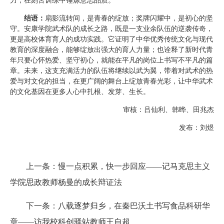
力，在刻苦训练中锤炼意志品质。
结语：
扇影流转间，是青春的绽放；奖牌闪耀中，是初心的坚
守。安康学院武术队的成长之路，既是一支业余队伍的逆袭传奇，
更是高校体育育人的成功实践。它证明了中华优秀传统文化与现代
教育的深度融合，能够绽放出强大的育人力量；也诠释了新时代青
年只要心怀热爱、坚守初心，就能在平凡的岗位上书写不平凡的篇
章。未来，这支充满活力的队伍将继续以武为翼，带着对武术的热
爱与对文化的担当，在更广阔的舞台上绽放青春光彩，让中华武术
的文化基因在更多人心中扎根、发芽、生长。
审核：吕仙利、韩晔、田兆杰
发布：刘煜
上一条：慢一点积累，快一步回应——记马克思主义
学院思政教师杨曼的成长辩证法
下一条：八载逐梦归乡，在秦巴沃土书写食品科研华
章——访我校科创驿站教师王自超